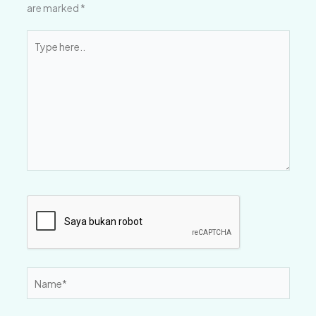
are marked
*
Type
here..
Name*