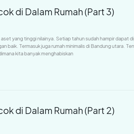
ok di Dalam Rumah (Part 3)
set yang tinggi nilainya. Setiap tahun sudah hampir dapat di
an baik. Termasuk juga rumah minimalis di Bandung utara. Te
 dimana kita banyak menghabiskan
ok di Dalam Rumah (Part 2)