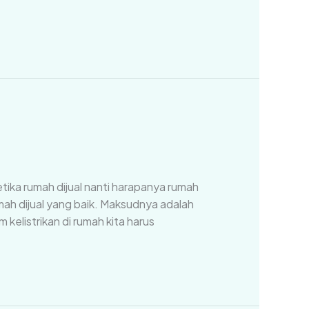
ika rumah dijual nanti harapanya rumah
umah dijual yang baik. Maksudnya adalah
elistrikan di rumah kita harus