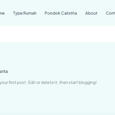
me
Type Rumah
Pondok Calistha
About
Con
srita
ur first post. Edit or delete it, then start blogging!