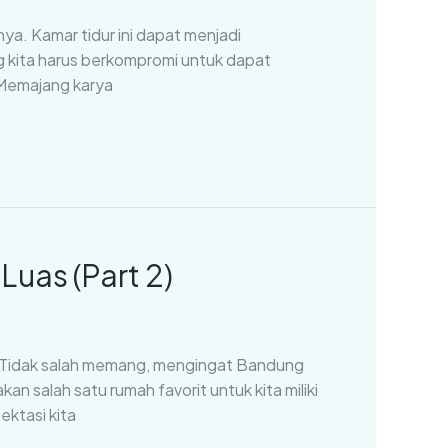
rnya. Kamar tidur ini dapat menjadi
g kita harus berkompromi untuk dapat
 Memajang karya
uas (Part 2)
n. Tidak salah memang, mengingat Bandung
n salah satu rumah favorit untuk kita miliki
ktasi kita