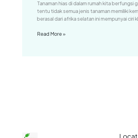
Tanaman hias di dalam rumah kita berfungsi 
di
tentu tidak semua jenis tanaman memiliki ke
Dalam
berasal dari afrika selatan ini mempunyai cir
Rumah
(Part
Read More »
2)
Locat