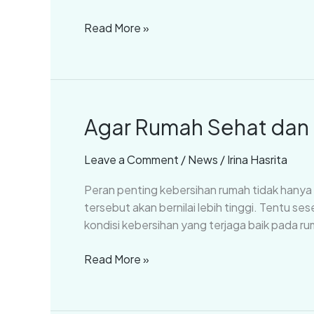
Kita
Read More »
Jual
Agar Rumah Sehat dan Be
Agar
Rumah
Sehat
Leave a Comment
/
News
/
Irina Hasrita
dan
Peran penting kebersihan rumah tidak hanya
Bersih
tersebut akan bernilai lebih tinggi. Tentu s
Lakukan
kondisi kebersihan yang terjaga baik pada r
Ini
(Part
Read More »
2)