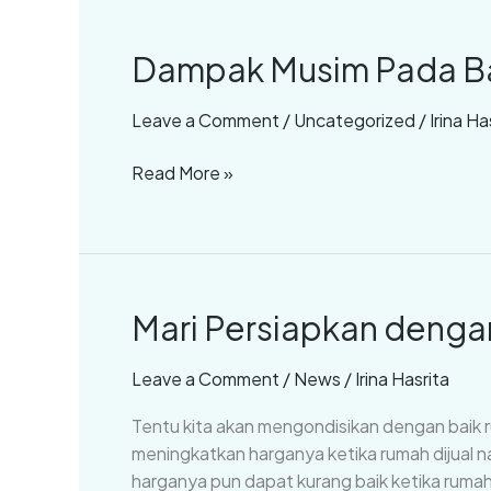
Dampak Musim Pada B
Dampak
Musim
Pada
Leave a Comment
/
Uncategorized
/
Irina Ha
Bangunan
Read More »
Mari Persiapkan denga
Mari
Persiapkan
dengan
Leave a Comment
/
News
/
Irina Hasrita
Baik
Tentu kita akan mengondisikan dengan baik r
Rumah
meningkatkan harganya ketika rumah dijual n
yang
harganya pun dapat kurang baik ketika rumah di
Hendak