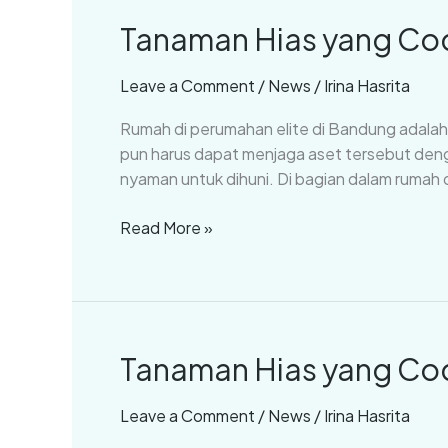
Tanaman Hias yang Coc
Tanaman
Hias
yang
Leave a Comment
/
News
/
Irina Hasrita
Cocok
Rumah di perumahan elite di Bandung adalah a
di
pun harus dapat menjaga aset tersebut deng
Dalam
nyaman untuk dihuni. Di bagian dalam rumah
Rumah
(Part
Read More »
3)
Tanaman Hias yang Coc
Tanaman
Hias
yang
Leave a Comment
/
News
/
Irina Hasrita
Cocok