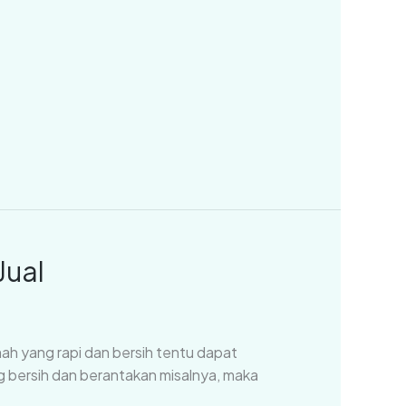
Jual
mah yang rapi dan bersih tentu dapat
g bersih dan berantakan misalnya, maka