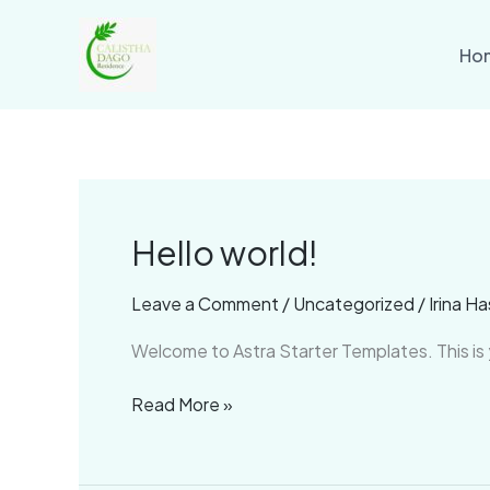
Skip
to
Ho
content
Hello world!
Hello
world!
Leave a Comment
/
Uncategorized
/
Irina Ha
Welcome to Astra Starter Templates. This is yo
Read More »