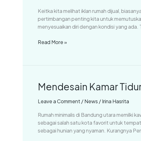
yang
Keitka kita melihat iklan rumah dijual, biasan
Sempit
pertimbangan penting kita untuk memutuskan
Agar
menyesuaikan diri dengan kondisi yang ada. 
Lebih
Terasa
Read More »
Luas
(Part
3)
Mendesain Kamar Tidur 
Mendesain
Kamar
Tidur
Leave a Comment
/
News
/
Irina Hasrita
yang
Rumah minimalis di Bandung utara memilki k
Sempit
sebagai salah satu kota favorit untuk tempat
Agar
sebagai hunian yang nyaman. Kurangnya Pe
Lebih
Terasa