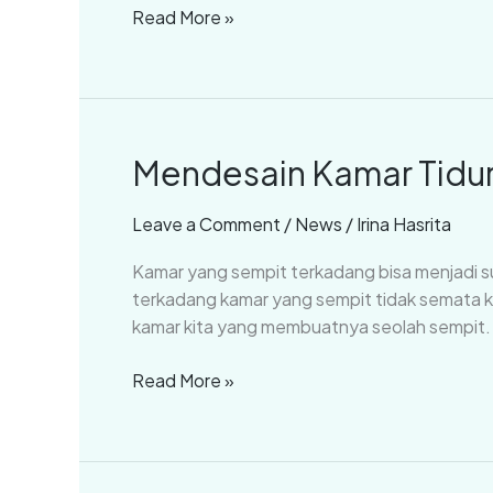
Read More »
Luas
(Part
2)
Mendesain Kamar Tidur 
Mendesain
Kamar
Tidur
Leave a Comment
/
News
/
Irina Hasrita
yang
Kamar yang sempit terkadang bisa menjadi su
Sempit
terkadang kamar yang sempit tidak semata 
Agar
kamar kita yang membuatnya seolah sempit. 
Lebih
Terasa
Read More »
Luas
(Part
1)