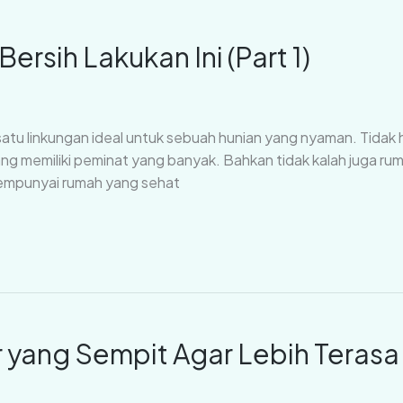
rsih Lakukan Ini (Part 1)
tu linkungan ideal untuk sebuah hunian yang nyaman. Tidak h
g memiliki peminat yang banyak. Bahkan tidak kalah juga rum
 Mempunyai rumah yang sehat
yang Sempit Agar Lebih Terasa L