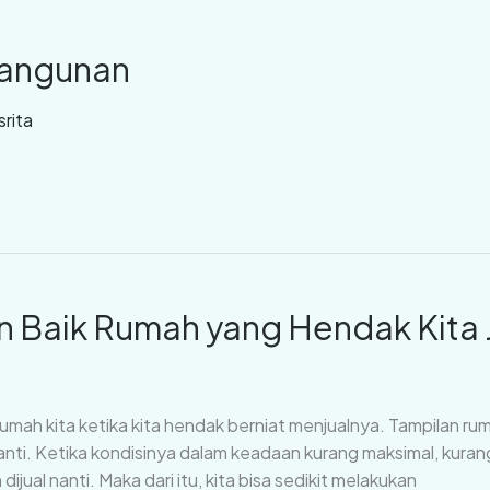
angunan
srita
n Baik Rumah yang Hendak Kita 
umah kita ketika kita hendak berniat menjualnya. Tampilan ru
anti. Ketika kondisinya dalam keadaan kurang maksimal, kuran
jual nanti. Maka dari itu, kita bisa sedikit melakukan