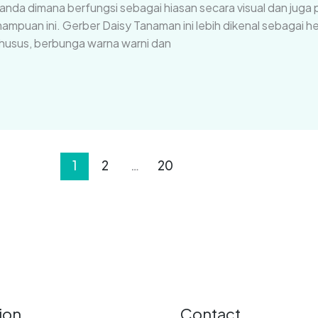
ganda dimana berfungsi sebagai hiasan secara visual dan jug
mampuan ini. Gerber Daisy Tanaman ini lebih dikenal sebagai 
i khusus, berbunga warna warni dan
1
2
…
20
ion
Contact