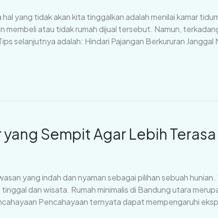
ya hal yang tidak akan kita tinggalkan adalah menilai kamar tidu
 membeli atau tidak rumah dijual tersebut. Namun, terkadan
Tips selanjutnya adalah: Hindari Pajangan Berkururan Janggal
yang Sempit Agar Lebih Terasa L
awasan yang indah dan nyaman sebagai pilihan sebuah hunia
 tinggal dan wisata. Rumah minimalis di Bandung utara merupaka
ncahayaan Pencahayaan ternyata dapat mempengaruhi ekspe