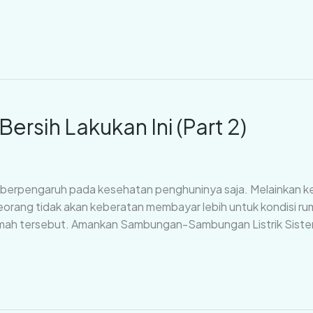
rsih Lakukan Ini (Part 2)
 berpengaruh pada kesehatan penghuninya saja. Melainkan ket
eseorang tidak akan keberatan membayar lebih untuk kondisi r
umah tersebut. Amankan Sambungan-Sambungan Listrik Sistem k