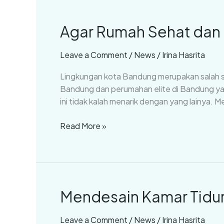
Agar Rumah Sehat dan Be
Agar
Rumah
Sehat
Leave a Comment
/
News
/
Irina Hasrita
dan
Lingkungan kota Bandung merupakan salah sa
Bersih
Bandung dan perumahan elite di Bandung yan
Lakukan
ini tidak kalah menarik dengan yang lainya.
Ini
(Part
Read More »
1)
Mendesain Kamar Tidur 
Mendesain
Kamar
Tidur
Leave a Comment
/
News
/
Irina Hasrita