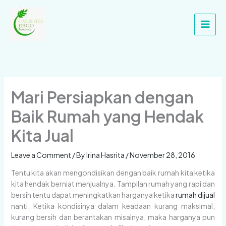
Skip
Main
to
Men
content
Mari Persiapkan dengan
Baik Rumah yang Hendak
Kita Jual
Leave a Comment
/ By
Irina Hasrita
/
November 28, 2016
Tentu kita akan mengondisikan dengan baik rumah kita ketika
kita hendak berniat menjualnya. Tampilan rumah yang rapi dan
bersih tentu dapat meningkatkan harganya ketika
rumah dijual
nanti. Ketika kondisinya dalam keadaan kurang maksimal,
kurang bersih dan berantakan misalnya, maka harganya pun