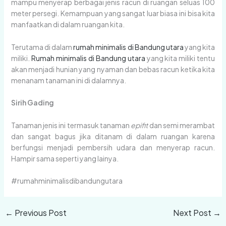
mampu menyerap berbagai jenis racun di ruangan seluas 100
meter persegi. Kemampuan yang sangat luar biasa ini bisa kita
manfaatkan di dalam ruangan kita.
Terutama di dalam
rumah minimalis di Bandung utara
yang kita
miliki.
Rumah minimalis di Bandung utara
yang kita miliki tentu
akan menjadi hunian yang nyaman dan bebas racun ketika kita
menanam tanaman ini di dalamnya.
Sirih Gading
Tanaman jenis ini termasuk tanaman
epifit
dan semi merambat
dan sangat bagus jika ditanam di dalam ruangan karena
berfungsi menjadi pembersih udara dan menyerap racun.
Hampir sama seperti yang lainya.
#rumahminimalisdibandungutara
←
Previous Post
Next Post
→