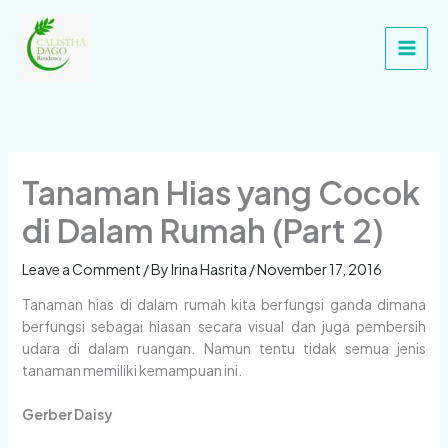
Skip
Main
to
Men
content
Tanaman Hias yang Cocok
di Dalam Rumah (Part 2)
Leave a Comment
/ By
Irina Hasrita
/
November 17, 2016
Tanaman hias di dalam rumah kita berfungsi ganda dimana
berfungsi sebagai hiasan secara visual dan juga pembersih
udara di dalam ruangan. Namun tentu tidak semua jenis
tanaman memiliki kemampuan ini.
Gerber Daisy