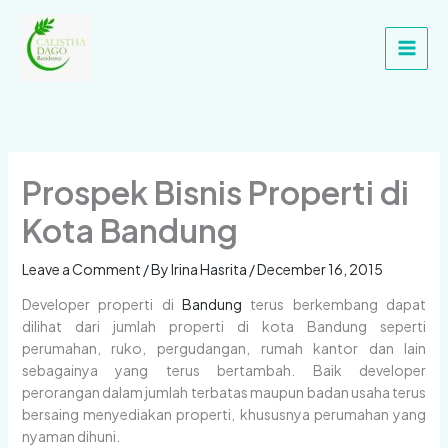
Skip
Main
to
Men
content
Prospek Bisnis Properti di
Kota Bandung
Leave a Comment
/ By
Irina Hasrita
/
December 16, 2015
Developer properti di
Bandung
terus berkembang dapat
dilihat dari jumlah properti di kota Bandung seperti
perumahan, ruko, pergudangan, rumah kantor dan lain
sebagainya yang terus bertambah. Baik developer
perorangan dalam jumlah terbatas maupun badan usaha terus
bersaing menyediakan properti, khususnya perumahan yang
nyaman dihuni.