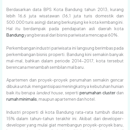
Berdasarkan data BPS Kota Bandung tahun 2013, kurang
lebih 16,6 juta wisatawan (16,1 juta turis domestik dan
500.000 turis asing) datang berkunjung ke kota kembang ini.
Hal itu berdampak pada pendapatan asli daerah kota
Bandung
yang berasal dari bisnis pariwisata mencapai 60%.
Perkembangan industri pariwisata ini langsung berimbas pada
perkembangan bisnis properti. Bandung kini semakin banyak
mal-mal, bahkan dalam periode 2014-2017, kota tersebut
berencana menambah sembilan mal baru.
Apartemen dan proyek-proyek perumahan semakin gencar
dibuka untuk mengantisipasi meningkatnya kebutuhan hunian
baik itu berupa
landed
house
, seperti
perumahan cluster
dan
rumah minimalis
, maupun apartemen dan hotel.
Industri properti di kota Bandung rata-rata tumbuh diatas
15% dalam tahun-tahun terakhir ini. Akibat dari developer-
developer yang mulai giat membangun proyek-proyek baru,