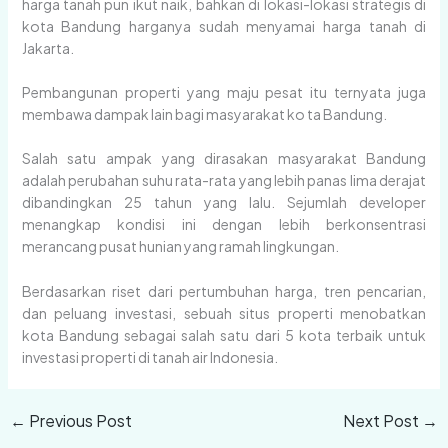
harga tanah pun ikut naik, bahkan di lokasi-lokasi strategis di
kota Bandung harganya sudah menyamai harga tanah di
Jakarta.
Pembangunan properti yang maju pesat itu ternyata juga
membawa dampak lain bagi masyarakat ko ta Bandung.
Salah satu ampak yang dirasakan masyarakat Bandung
adalah perubahan suhu rata-rata yang lebih panas lima derajat
dibandingkan 25 tahun yang lalu. Sejumlah developer
menangkap kondisi ini dengan lebih berkonsentrasi
merancang pusat hunian yang ramah lingkungan.
Berdasarkan riset dari pertumbuhan harga, tren pencarian,
dan peluang investasi, sebuah situs properti menobatkan
kota Bandung sebagai salah satu dari 5 kota terbaik untuk
investasi properti di tanah air Indonesia.
←
Previous Post
Next Post
→