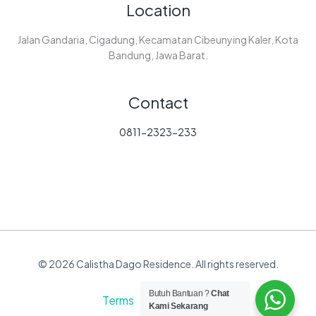
Location
Jalan Gandaria, Cigadung, Kecamatan Cibeunying Kaler, Kota
Bandung, Jawa Barat.
Contact
0811-2323-233
© 2026 Calistha Dago Residence. All rights reserved.
Butuh Bantuan ?
Chat
Terms Privacy
Kami Sekarang