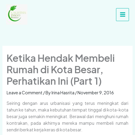
Skip
Main
to
Men
content
Ketika Hendak Membeli
Rumah di Kota Besar,
Perhatikan Ini (Part 1)
Leave a Comment
/ By
Irina Hasrita
/
November 9, 2016
Seiring dengan arus urbanisasi yang terus meningkat dari
tahun ke tahun, maka kebutuhan tempat tinggal di kota-kota
besar juga semakin meningkat. Berawal dari menghuni rumah
kontrakan, pada akhirnya mereka mampu membeli rumah
sendiri berkat kerja keras di kota besar.