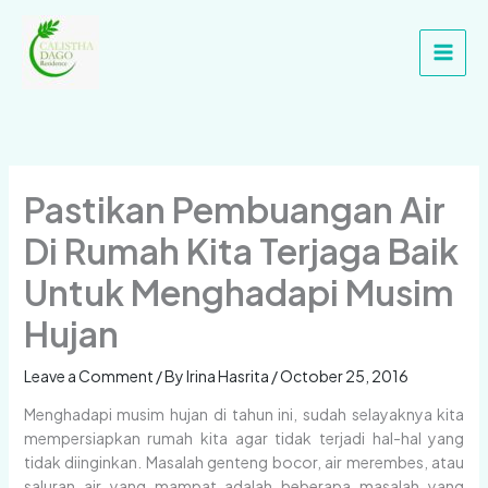
Skip
Main
to
Men
content
Pastikan Pembuangan Air
Di Rumah Kita Terjaga Baik
Untuk Menghadapi Musim
Hujan
Leave a Comment
/ By
Irina Hasrita
/
October 25, 2016
Menghadapi musim hujan di tahun ini, sudah selayaknya kita
mempersiapkan rumah kita agar tidak terjadi hal-hal yang
tidak diinginkan. Masalah genteng bocor, air merembes, atau
saluran air yang mampat adalah beberapa masalah yang