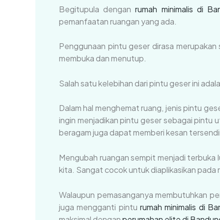
Begitupula dengan
rumah minimalis di Ba
pemanfaatan ruangan yang ada.
Penggunaan pintu geser dirasa merupakan s
membuka dan menutup.
Salah satu kelebihan dari pintu geser ini a
Dalam hal menghemat ruang, jenis pintu ges
ingin menjadikan pintu geser sebagai pintu 
beragam juga dapat memberi kesan tersendiri
Mengubah ruangan sempit menjadi terbuka l
kita. Sangat cocok untuk diaplikasikan pada
Walaupun pemasanganya membutuhkan peralat
juga mengganti pintu
rumah minimalis di B
maksimal dengan
perumahan elite di Bandun