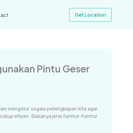
Get Location
tact
gunakan Pintu Geser
dalam mengatur segala perlengkapan kita agar
kup efisien. Biasanya jenis furnitur-furnitur