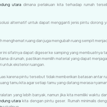
ndung utara
dimana perlakuan kita terhadap rumah terseb
olusi alternatif untuk dapat mengganti jenis pintu dorong
dalah menghemat ruang dan juga mengubah ruang sempit menjadi
er ini sifatnya dapat digeser ke samping yang membuatnya t
utama di rumah, pastikan memilih material yang dapat menja
 untuk eksterior ruangan.
uas karena pintu tersebut tidak memberikan batasan antar 
 ruang tamu kita agar setiap tamu yang datang merasa nyaman
an yang lebih banyak, namun jika kita memiliki waktu dan
andung utara
kita dengan pintu geser. Rumah minimalis denga
g
sekalipun.