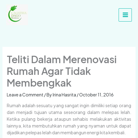
Skip
Main
to
Men
content
Teliti Dalam Merenovasi
Rumah Agar Tidak
Membengkak
Leave a Comment
/ By
Irina Hasrita
/
October 11, 2016
Rumah adalah sesuatu yang sangat ingin dimiliki setiap orang
dan menjadi tujuan utama seseorang dalam melepas lelah.
Ketika pulang bekerja ataupun sehabis melakukan aktivitas
lainnya, kita membutuhkan rumah yang nyaman untuk dapat
dijadikan pelepas lelah dan membangun energi kita kembali.