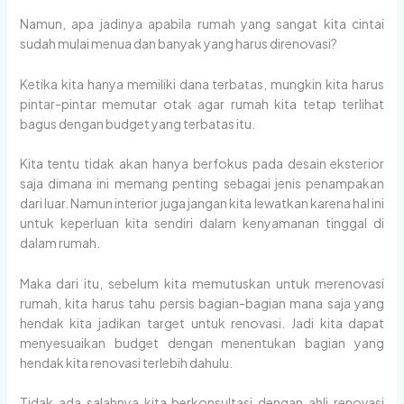
Namun, apa jadinya apabila rumah yang sangat kita cintai
sudah mulai menua dan banyak yang harus direnovasi?
Ketika kita hanya memiliki dana terbatas, mungkin kita harus
pintar-pintar memutar otak agar rumah kita tetap terlihat
bagus dengan budget yang terbatas itu.
Kita tentu tidak akan hanya berfokus pada desain eksterior
saja dimana ini memang penting sebagai jenis penampakan
dari luar. Namun interior juga jangan kita lewatkan karena hal ini
untuk keperluan kita sendiri dalam kenyamanan tinggal di
dalam rumah.
Maka dari itu, sebelum kita memutuskan untuk merenovasi
rumah, kita harus tahu persis bagian-bagian mana saja yang
hendak kita jadikan target untuk renovasi. Jadi kita dapat
menyesuaikan budget dengan menentukan bagian yang
hendak kita renovasi terlebih dahulu.
Tidak ada salahnya kita berkonsultasi dengan ahli renovasi