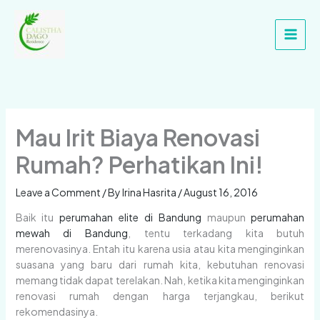
Skip
Main
to
Men
content
Mau Irit Biaya Renovasi
Rumah? Perhatikan Ini!
Leave a Comment
/ By
Irina Hasrita
/
August 16, 2016
Baik itu
perumahan elite di Bandung
maupun
perumahan
mewah di Bandung
, tentu terkadang kita butuh
merenovasinya. Entah itu karena usia atau kita menginginkan
suasana yang baru dari rumah kita, kebutuhan renovasi
memang tidak dapat terelakan. Nah, ketika kita menginginkan
renovasi rumah dengan harga terjangkau, berikut
rekomendasinya.