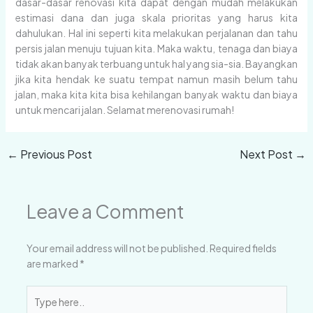
dasar-dasar renovasi kita dapat dengan mudah melakukan
estimasi dana dan juga skala prioritas yang harus kita
dahulukan. Hal ini seperti kita melakukan perjalanan dan tahu
persis jalan menuju tujuan kita. Maka waktu, tenaga dan biaya
tidak akan banyak terbuang untuk hal yang sia-sia. Bayangkan
jika kita hendak ke suatu tempat namun masih belum tahu
jalan, maka kita kita bisa kehilangan banyak waktu dan biaya
untuk mencari jalan. Selamat merenovasi rumah!
←
Previous Post
Next Post
→
Leave a Comment
Your email address will not be published.
Required fields
are marked
*
Type
here..