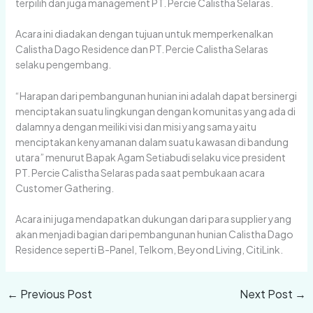
terpilih dan juga management PT. Percie Calistha Selaras.
Acara ini diadakan dengan tujuan untuk memperkenalkan
Calistha Dago Residence dan PT. Percie Calistha Selaras
selaku pengembang.
“Harapan dari pembangunan hunian ini adalah dapat bersinergi
menciptakan suatu lingkungan dengan komunitas yang ada di
dalamnya dengan meiliki visi dan misi yang sama yaitu
menciptakan kenyamanan dalam suatu kawasan di bandung
utara” menurut Bapak Agam Setiabudi selaku vice president
PT. Percie Calistha Selaras pada saat pembukaan acara
Customer Gathering.
Acara ini juga mendapatkan dukungan dari para supplier yang
akan menjadi bagian dari pembangunan hunian Calistha Dago
Residence seperti B-Panel, Telkom, Beyond Living, CitiLink.
←
Previous Post
Next Post
→