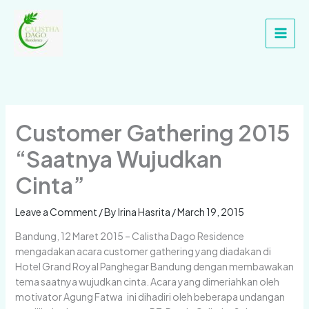
Skip
Main
to
Men
content
Customer Gathering 2015
“Saatnya Wujudkan
Cinta”
Leave a Comment
/ By
Irina Hasrita
/
March 19, 2015
Bandung, 12 Maret 2015 – Calistha Dago Residence
mengadakan acara customer gathering yang diadakan di
Hotel Grand Royal Panghegar Bandung dengan membawakan
tema saatnya wujudkan cinta. Acara yang dimeriahkan oleh
motivator Agung Fatwa ini dihadiri oleh beberapa undangan