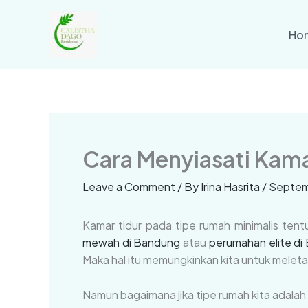
Skip
to
Ho
content
Cara Menyiasati Kama
Leave a Comment
/ By
Irina Hasrita
/
Septem
Kamar tidur pada tipe rumah minimalis ten
mewah di Bandung
atau
perumahan elite d
Maka hal itu memungkinkan kita untuk meleta
Namun bagaimana jika tipe rumah kita adalah 