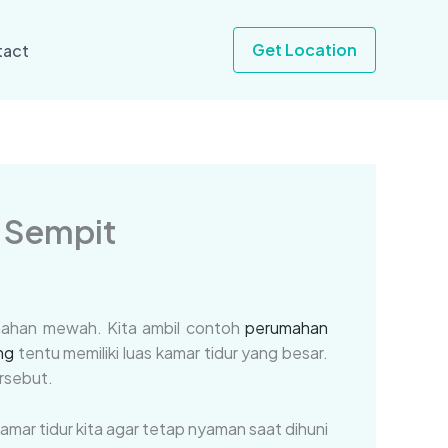
Get Location
tact
g Sempit
umahan mewah. Kita ambil contoh
perumahan
ng
tentu memiliki luas kamar tidur yang besar.
rsebut.
amar tidur kita agar tetap nyaman saat dihuni