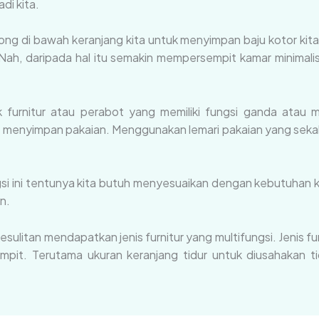
di kita.
ong di bawah keranjang kita untuk menyimpan baju kotor kit
Nah, daripada hal itu semakin mempersempit kamar minimalis
furnitur atau perabot yang memiliki fungsi ganda atau mu
t menyimpan pakaian. Menggunakan lemari pakaian yang sekal
ini tentunya kita butuh menyesuaikan dengan kebutuhan kita
n.
ta kesulitan mendapatkan jenis furnitur yang multifungsi. Jenis
mpit. Terutama ukuran keranjang tidur untuk diusahakan t