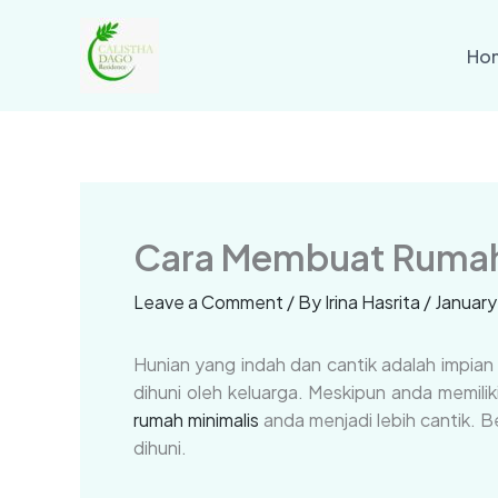
Skip
to
Ho
content
Cara Membuat Rumah 
Leave a Comment
/ By
Irina Hasrita
/
January 
Hunian yang indah dan cantik adalah impia
dihuni oleh keluarga. Meskipun anda memilik
rumah minimalis
anda menjadi lebih cantik. 
dihuni.